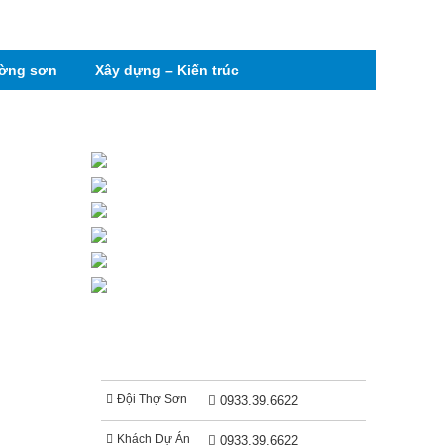
ường sơn
Xây dựng – Kiến trúc
BÁO GIÁ THI CÔNG SƠN
Đội Thợ Sơn
0933.39.6622
Khách Dự Án
0933.39.6622