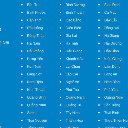
Bến Tre
Bình Dương
Bình Định
Bình Phước
Bình Thuận
Cà Mau
Cần Thơ
Cao Bằng
Đắk Lắk
Đắk Nông
Điện Biên
Đồng Nai
t
Đồng Tháp
Gia Lai
Hà Giang
à Nội
Hà Nam
Hà Tĩnh
Hải Dương
Hải Phòng
Hậu Giang
Hòa Bình
Hưng Yên
Khánh Hòa
Kiên Giang
Kon Tum
Lai Châu
Lâm Đồng
Lạng Sơn
Lào Cai
Long An
Nam Định
Nghệ An
Ninh Bình
Ninh Thuận
Phú Thọ
Phú Yên
Quảng Bình
Quảng Nam
Quảng Ngãi
Quảng Ninh
Quảng Trị
Sóc Trăng
Sơn La
Tây Ninh
Thái Bình
Thái Nguyên
Thanh Hóa
Thừa Thiên Hu
t