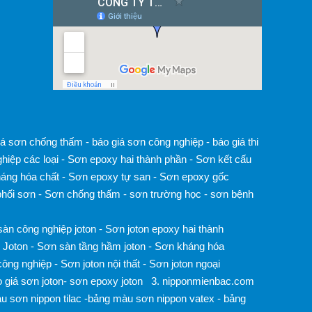
iá sơn chống thấm
-
báo giá sơn công nghiệp
-
báo giá thi
hiệp các loại
-
Sơn epoxy hai thành phần
-
Sơn kết cấu
áng hóa chất
-
Sơn epoxy tự san
-
Sơn epoxy gốc
hối sơn
-
Sơn chống thấm
-
sơn trường học
-
sơn bệnh
àn công nghiệp joton
-
Sơn joton epoxy hai thành
 Joton
-
Sơn sàn tầng hầm joton
-
Sơn kháng hóa
công nghiệp
-
Sơn joton nội thất
-
Sơn joton ngoại
 giá sơn joton
-
sơn epoxy joton
3.
nipponmienbac.com
u sơn nippon tilac
-
bảng màu sơn nippon vatex -
bảng