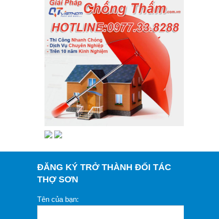
ĐĂNG KÝ TRỞ THÀNH ĐỐI TÁC
THỢ SƠN
Tên của bạn: