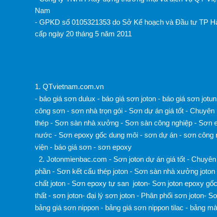
Nam
- GPKD số 0105321353 do Sở Kế hoạch và Đầu tư TP H
cấp ngày 20 tháng 5 năm 2011
1.
QTvietnam.com.vn
-
báo giá sơn dulux
-
báo giá sơn joton
-
báo giá sơn jotun
công sơn
-
sơn nhà trọn gói
-
Sơn dự án giá tốt
-
Chuyên 
thép
-
Sơn sàn nhà xưởng
-
Sơn sàn công nghiệp
-
Sơn e
nước
-
Sơn epoxy gốc dung môi
-
sơn dự án
-
sơn công 
viện
-
báo giá sơn
-
sơn epoxy
2. Jotonmienbac.com
-
Sơn joton dự án giá tốt
-
Chuyên 
phần
-
Sơn kết cấu thép joton
-
Sơn sàn nhà xưởng joton
chất joton
-
Sơn epoxy tự san joton
-
Sơn joton epoxy gố
thất
-
sơn joton
-
đại lý sơn joton
-
Phân phối sơn joton
-
Sơ
bảng giá sơn nippon
-
bảng giá sơn nippon tilac
-
bảng mà