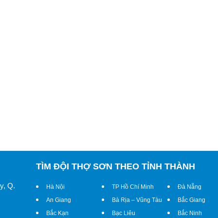
TÌM ĐỘI THỢ SƠN THEO TỈNH THÀNH
y, Q.
Hà Nội
TP Hồ Chí Minh
Đà Nẵng
An Giang
Bà Rịa – Vũng Tàu
Bắc Giang
Bắc Kạn
Bạc Liêu
Bắc Ninh