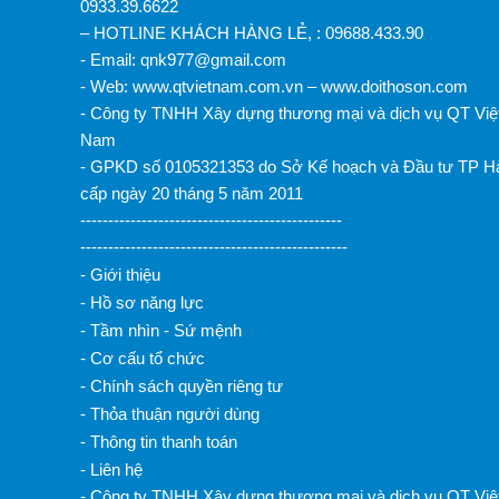
0933.39.6622
– HOTLINE KHÁCH HÀNG LẺ, : 09688.433.90
- Email: qnk977@gmail.com
- Web: www.qtvietnam.com.vn – www.doithoson.com
- Công ty TNHH Xây dựng thương mại và dịch vụ QT Việ
Nam
- GPKD số 0105321353 do Sở Kế hoạch và Đầu tư TP H
cấp ngày 20 tháng 5 năm 2011
-----------------------------------------------
------------------------------------------------
- Giới thiệu
- Hồ sơ năng lực
- Tầm nhìn - Sứ mệnh
- Cơ cấu tổ chức
- Chính sách quyền riêng tư
- Thỏa thuận người dùng
- Thông tin thanh toán
- Liên hệ
- Công ty TNHH Xây dựng thương mại và dịch vụ QT Việ