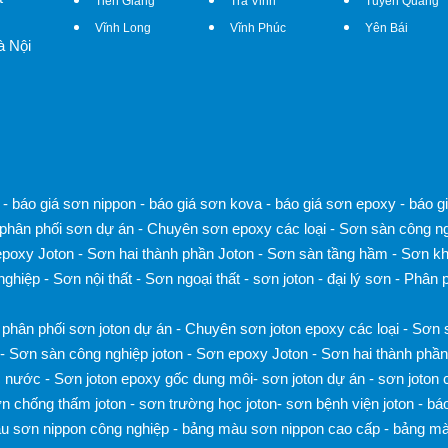
Tiền Giang
Trà Vinh
Tuyên Quang
Vĩnh Long
Vĩnh Phúc
Yên Bái
à Nội
-
báo giá sơn nippon
-
báo giá sơn kova
-
báo giá sơn epoxy
-
báo g
phân phối sơn dự án
-
Chuyên sơn epoxy các loại
-
Sơn sàn công ng
poxy Joton
-
Sơn hai thành phần Joton
-
Sơn sàn tầng hầm
-
Sơn kh
nghiệp
-
Sơn nội thất
-
Sơn ngoại thất
-
sơn joton
-
đại lý sơn
-
Phân p
phân phối sơn joton dự án
-
Chuyên sơn joton epoxy các loại
-
Sơn s
-
Sơn sàn công nghiệp joton
-
Sơn epoxy Joton
-
Sơn hai thành phần
c nước
-
Sơn joton epoxy gốc dung môi
-
sơn joton dự án
-
sơn joton 
n chống thấm joton
-
sơn trường học joton
-
sơn bệnh viện joton
-
báo
u sơn nippon công nghiệp
-
bảng màu sơn nippon cao cấp
-
bảng mà