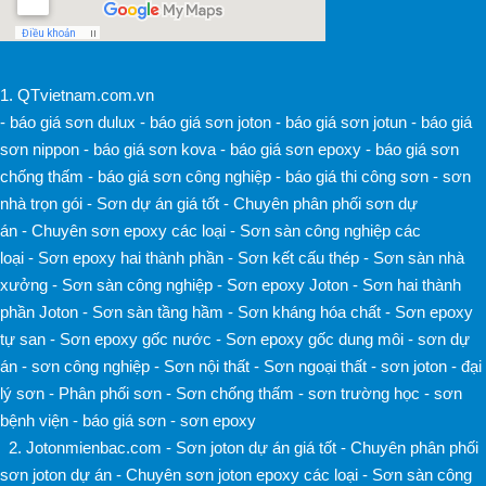
1.
QTvietnam.com.vn
-
báo giá sơn dulux
-
báo giá sơn joton
-
báo giá sơn jotun
-
báo giá
sơn nippon
-
báo giá sơn kova
-
báo giá sơn epoxy
-
báo giá sơn
chống thấm
-
báo giá sơn công nghiệp
-
báo giá thi công sơn
-
sơn
nhà trọn gói
-
Sơn dự án giá tốt
-
Chuyên phân phối sơn dự
án
-
Chuyên sơn epoxy các loại
-
Sơn sàn công nghiệp các
loại
-
Sơn epoxy hai thành phần
-
Sơn kết cấu thép
-
Sơn sàn nhà
xưởng
-
Sơn sàn công nghiệp
-
Sơn epoxy Joton
-
Sơn hai thành
phần Joton
-
Sơn sàn tầng hầm
-
Sơn kháng hóa chất
-
Sơn epoxy
tự san
-
Sơn epoxy gốc nước
-
Sơn epoxy gốc dung môi
-
sơn dự
án
-
sơn công nghiệp
-
Sơn nội thất
-
Sơn ngoại thất
-
sơn joton
-
đại
lý sơn
-
Phân phối sơn
-
Sơn chống thấm
-
sơn trường học
-
sơn
bệnh viện
-
báo giá sơn
-
sơn epoxy
2. Jotonmienbac.com
-
Sơn joton dự án giá tốt
-
Chuyên phân phối
sơn joton dự án
-
Chuyên sơn joton epoxy các loại
-
Sơn sàn công