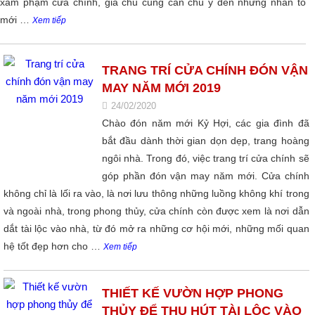
xâm phạm cửa chính, gia chủ cũng cần chú ý đến những nhân tố
mới …
Xem tiếp
TRANG TRÍ CỬA CHÍNH ĐÓN VẬN
MAY NĂM MỚI 2019
24/02/2020
Chào đón năm mới Kỷ Hợi, các gia đình đã
bắt đầu dành thời gian dọn dẹp, trang hoàng
ngôi nhà. Trong đó, việc trang trí cửa chính sẽ
góp phần đón vận may năm mới. Cửa chính
không chỉ là lối ra vào, là nơi lưu thông những luồng không khí trong
và ngoài nhà, trong phong thủy, cửa chính còn được xem là nơi dẫn
dắt tài lộc vào nhà, từ đó mở ra những cơ hội mới, những mối quan
hệ tốt đẹp hơn cho …
Xem tiếp
THIẾT KẾ VƯỜN HỢP PHONG
THỦY ĐỂ THU HÚT TÀI LỘC VÀO