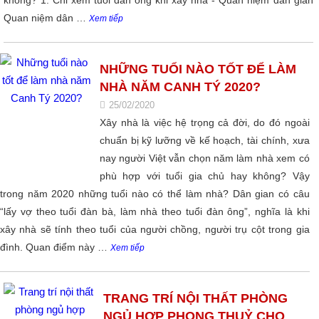
không? 1. Chỉ xem tuổi đàn ông khi xây nhà - Quan niệm dân gian
Quan niệm dân …
Xem tiếp
NHỮNG TUỔI NÀO TỐT ĐỂ LÀM
NHÀ NĂM CANH TÝ 2020?
25/02/2020
Xây nhà là việc hệ trọng cả đời, do đó ngoài
chuẩn bị kỹ lưỡng về kế hoạch, tài chính, xưa
nay người Việt vẫn chọn năm làm nhà xem có
phù hợp với tuổi gia chủ hay không? Vậy
trong năm 2020 những tuổi nào có thể làm nhà? Dân gian có câu
“lấy vợ theo tuổi đàn bà, làm nhà theo tuổi đàn ông”, nghĩa là khi
xây nhà sẽ tính theo tuổi của người chồng, người trụ cột trong gia
đình. Quan điểm này …
Xem tiếp
TRANG TRÍ NỘI THẤT PHÒNG
NGỦ HỢP PHONG THUỶ CHO