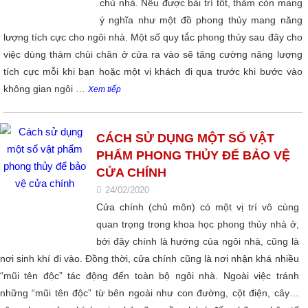
chủ nhà. Nếu được bài trí tốt, thảm còn mang
ý nghĩa như một đồ phong thủy mang năng
lượng tích cực cho ngôi nhà. Một số quy tắc phong thủy sau đây cho
việc dùng thảm chùi chân ở cửa ra vào sẽ tăng cường năng lượng
tích cực mỗi khi bạn hoặc một vị khách đi qua trước khi bước vào
không gian ngôi …
Xem tiếp
CÁCH SỬ DỤNG MỘT SỐ VẬT
PHẨM PHONG THỦY ĐỂ BẢO VỆ
CỬA CHÍNH
24/02/2020
Cửa chính (chủ môn) có một vị trí vô cùng
quan trọng trong khoa học phong thủy nhà ở,
bởi đây chính là hướng của ngôi nhà, cũng là
nơi sinh khí đi vào. Đồng thời, cửa chính cũng là nơi nhận khá nhiều
“mũi tên độc” tác động đến toàn bộ ngôi nhà. Ngoài việc tránh
những “mũi tên độc” từ bên ngoài như con đường, cột điện, cây…