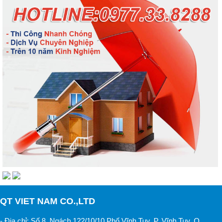
QT VIET NAM CO.,LTD
- Địa chỉ: Số 8, Ngách 122/10/10 Phố Vĩnh Tuy, P. Vĩnh Tuy, Q.