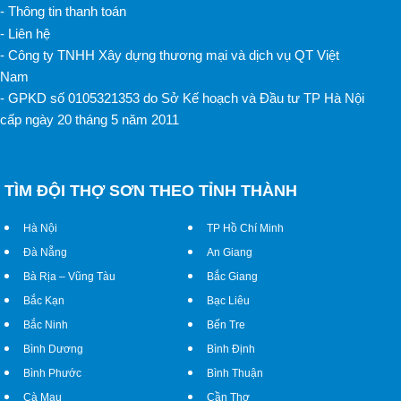
- Thông tin thanh toán
- Liên hệ
- Công ty TNHH Xây dựng thương mại và dịch vụ QT Việt
Nam
- GPKD số 0105321353 do Sở Kế hoạch và Đầu tư TP Hà Nội
cấp ngày 20 tháng 5 năm 2011
TÌM ĐỘI THỢ SƠN THEO TỈNH THÀNH
Hà Nội
TP Hồ Chí Minh
Đà Nẵng
An Giang
Bà Rịa – Vũng Tàu
Bắc Giang
Bắc Kạn
Bạc Liêu
Bắc Ninh
Bến Tre
Bình Dương
Bình Định
Bình Phước
Bình Thuận
Cà Mau
Cần Thơ