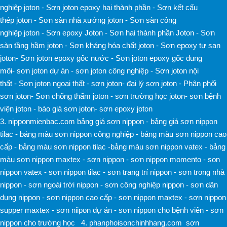
nghiệp joton
-
Sơn joton epoxy hai thành phần
-
Sơn kết cấu
thép joton
-
Sơn sàn nhà xưởng joton
-
Sơn sàn công
nghiệp joton
-
Sơn epoxy Joton
-
Sơn hai thành phần Joton
-
Sơn
sàn tầng hầm joton
-
Sơn kháng hóa chất joton
-
Sơn epoxy tự san
joton
-
Sơn joton epoxy gốc nước
-
Sơn joton epoxy gốc dung
môi
-
sơn joton dự án
-
sơn joton công nghiệp
-
Sơn joton nội
thất
-
Sơn joton ngoại thất
-
sơn joton
-
đại lý sơn joton
-
Phân phối
sơn joton
-
Sơn chống thấm joton
-
sơn trường học joton
-
sơn bệnh
viện joton
-
báo giá sơn joton
-
sơn epoxy joton
3.
nipponmienbac.com
bảng giá sơn nippon
-
bảng giá sơn nippon
tilac
-
bảng màu sơn nippon công nghiệp
-
bảng màu sơn nippon cao
cấp
-
bảng màu sơn nippon tilac
-
bảng màu sơn nippon vatex -
bảng
màu sơn nippon maxtex -
sơn nippon -
sơn nippon momento -
son
nippon vatex -
sơn nippon tilac -
sơn trang trí nippon -
sơn trong nhà
nippon -
sơn ngoài trời nippon -
sơn công nghiệp nippon -
sơn dân
dụng nippon -
sơn nippon cao cấp -
sơn nippon maxtex -
sơn nippon
supper maxtex -
sơn niipon dự án -
sơn nippon cho bệnh viên -
sơn
nippon cho trường học
4.
phanphoisonchinhhang.com
sơn