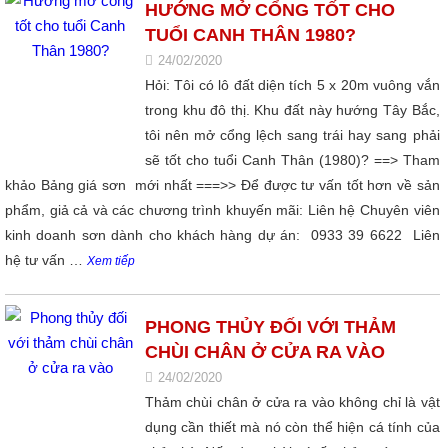
HƯỚNG MỞ CỔNG TỐT CHO
TUỔI CANH THÂN 1980?
24/02/2020
Hỏi: Tôi có lô đất diện tích 5 x 20m vuông vắn
trong khu đô thị. Khu đất này hướng Tây Bắc,
tôi nên mở cổng lệch sang trái hay sang phải
sẽ tốt cho tuổi Canh Thân (1980)? ==> Tham
khảo Bảng giá sơn mới nhất ===>> Để được tư vấn tốt hơn về sản
phẩm, giả cả và các chương trình khuyến mãi: Liên hệ Chuyên viên
kinh doanh sơn dành cho khách hàng dự án: 0933 39 6622 Liên
hệ tư vấn …
Xem tiếp
PHONG THỦY ĐỐI VỚI THẢM
CHÙI CHÂN Ở CỬA RA VÀO
24/02/2020
Thảm chùi chân ở cửa ra vào không chỉ là vật
dụng cần thiết mà nó còn thể hiện cá tính của