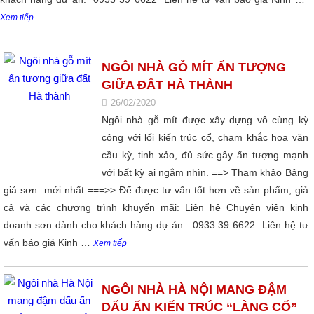
Xem tiếp
NGÔI NHÀ GỖ MÍT ẤN TƯỢNG
GIỮA ĐẤT HÀ THÀNH
26/02/2020
Ngôi nhà gỗ mít được xây dựng vô cùng kỳ
công với lối kiến trúc cổ, chạm khắc hoa văn
cầu kỳ, tinh xảo, đủ sức gây ấn tượng mạnh
với bất kỳ ai ngắm nhìn. ==> Tham khảo Bảng
giá sơn mới nhất ===>> Để được tư vấn tốt hơn về sản phẩm, giả
cả và các chương trình khuyến mãi: Liên hệ Chuyên viên kinh
doanh sơn dành cho khách hàng dự án: 0933 39 6622 Liên hệ tư
vấn báo giá Kinh …
Xem tiếp
NGÔI NHÀ HÀ NỘI MANG ĐẬM
DẤU ẤN KIẾN TRÚC “LÀNG CỔ”