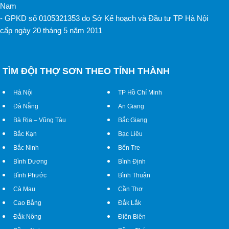
Nam
- GPKD số 0105321353 do Sở Kế hoạch và Đầu tư TP Hà Nội
cấp ngày 20 tháng 5 năm 2011
TÌM ĐỘI THỢ SƠN THEO TỈNH THÀNH
Hà Nội
TP Hồ Chí Minh
Đà Nẵng
An Giang
Bà Rịa – Vũng Tàu
Bắc Giang
Bắc Kạn
Bạc Liêu
Bắc Ninh
Bến Tre
Bình Dương
Bình Định
Bình Phước
Bình Thuận
Cà Mau
Cần Thơ
Cao Bằng
Đắk Lắk
Đắk Nông
Điện Biên