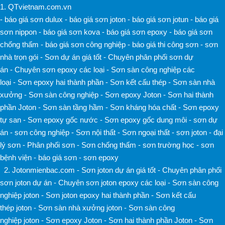
1.
QTvietnam.com.vn
-
báo giá sơn dulux
-
báo giá sơn joton
-
báo giá sơn jotun
-
báo giá
sơn nippon
-
báo giá sơn kova
-
báo giá sơn epoxy
-
báo giá sơn
chống thấm
-
báo giá sơn công nghiệp
-
báo giá thi công sơn
-
sơn
nhà trọn gói
-
Sơn dự án giá tốt
-
Chuyên phân phối sơn dự
án
-
Chuyên sơn epoxy các loại
-
Sơn sàn công nghiệp các
loại
-
Sơn epoxy hai thành phần
-
Sơn kết cấu thép
-
Sơn sàn nhà
xưởng
-
Sơn sàn công nghiệp
-
Sơn epoxy Joton
-
Sơn hai thành
phần Joton
-
Sơn sàn tầng hầm
-
Sơn kháng hóa chất
-
Sơn epoxy
tự san
-
Sơn epoxy gốc nước
-
Sơn epoxy gốc dung môi
-
sơn dự
án
-
sơn công nghiệp
-
Sơn nội thất
-
Sơn ngoại thất
-
sơn joton
-
đại
lý sơn
-
Phân phối sơn
-
Sơn chống thấm
-
sơn trường học
-
sơn
bệnh viện
-
báo giá sơn
-
sơn epoxy
2. Jotonmienbac.com
-
Sơn joton dự án giá tốt
-
Chuyên phân phối
sơn joton dự án
-
Chuyên sơn joton epoxy các loại
-
Sơn sàn công
nghiệp joton
-
Sơn joton epoxy hai thành phần
-
Sơn kết cấu
thép joton
-
Sơn sàn nhà xưởng joton
-
Sơn sàn công
nghiệp joton
-
Sơn epoxy Joton
-
Sơn hai thành phần Joton
-
Sơn