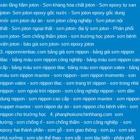
sàn tầng hầm joton
-
Sơn kháng hóa chất joton
-
Sơn epoxy tự san
joton
-
Sơn joton epoxy gốc nước
-
Sơn joton epoxy gốc dung
môi
-
sơn joton dự án
-
sơn joton công nghiệp
-
Sơn joton nội
thất
-
Sơn joton ngoại thất
-
sơn joton
-
đại lý sơn joton
-
Phân phối
sơn joton
-
Sơn chống thấm joton
-
sơn trường học joton
-
sơn bệnh
viện joton
-
báo giá sơn joton
-
sơn epoxy joton
3.
nipponmienbac.com
bảng giá sơn nippon
-
bảng giá sơn nippon
tilac
-
bảng màu sơn nippon công nghiệp
-
bảng màu sơn nippon cao
cấp
-
bảng màu sơn nippon tilac
-
bảng màu sơn nippon vatex -
bảng
màu sơn nippon maxtex -
sơn nippon -
sơn nippon momento -
son
nippon vatex -
sơn nippon tilac -
sơn trang trí nippon -
sơn trong nhà
nippon -
sơn ngoài trời nippon -
sơn công nghiệp nippon -
sơn dân
dụng nippon -
sơn nippon cao cấp -
sơn nippon maxtex -
sơn nippon
supper maxtex -
sơn niipon dự án -
sơn nippon cho bệnh viên -
sơn
nippon cho trường học
4.
phanphoisonchinhhang.com
sơn
tường
-
sơn chống rỉ
-
sơn chống thấm
-
sơn công nghiệp
-
sơn
epoxy hai thành phần
-
sơn gỗ
-
sơn giao thông
-
sơn pu
-
sơn sàn
nhà xưởng
-
sơn sân thể thao
-
sơn sắt
-
sơn tàu biển
-
phân phối