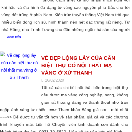
phong cách thiết kế mở nhằm thích nghi với
khí hậu và địa hình đa dạng từ vùng cao nguyên phía Bắc cho tới
vùng đất trũng ở phía Nam. Kiến trúc truyền thống Việt Nam trải qua
nhiều biến động lịch sử, hình thành nên nét đặc trưng rất riêng. Từ
nhà Rông, nhà Trình Tường cho đến những ngôi nhà sàn của người
…
Xem tiếp
VẺ ĐẸP LỘNG LẪY CỦA CĂN
BIỆT THỰ CÓ NỘI THẤT MẠ
VÀNG Ở XỨ THANH
26/02/2020
Tất cả các chi tiết nội thất bên trong biệt thự
đều được mạ vàng công nghiệp, song, không
gian rất thoáng đãng và thanh thoát nhờ tràn
ngập ánh sáng tự nhiên. ==> Tham khảo Bảng giá sơn mới nhất
===>> Để được tư vấn tốt hơn về sản phẩm, giả cả và các chương
trình khuyến mãi: Liên hệ Chuyên viên kinh doanh sơn dành cho
khách hàng dự án: 0933 39 6622 Liên hệ tư vấn báo giá Kinh …