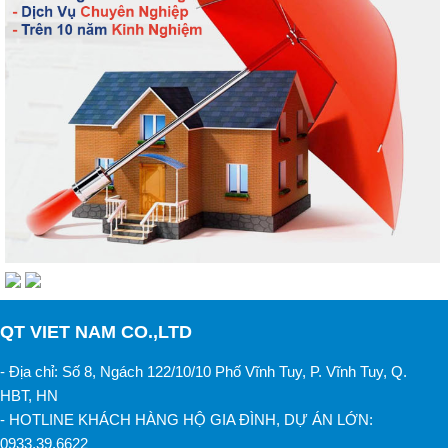
QT VIET NAM CO.,LTD
- Địa chỉ: Số 8, Ngách 122/10/10 Phố Vĩnh Tuy, P. Vĩnh Tuy, Q.
HBT, HN
- HOTLINE KHÁCH HÀNG HỘ GIA ĐÌNH, DỰ ÁN LỚN:
0933.39.6622