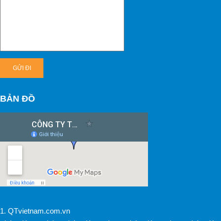
BẢN ĐỒ
1.
QTvietnam.com.vn