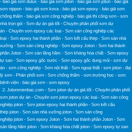
-
báo giá sơn dulux
-
báo giá sơn joton
-
báo giá sơn jotun
-
báo giá
sơn nippon
-
báo giá sơn kova
-
báo giá sơn epoxy
-
báo giá sơn
chống thấm
-
báo giá sơn công nghiệp
-
báo giá thi công sơn
-
sơn
nhà trọn gói
-
Sơn dự án giá tốt
-
Chuyên phân phối sơn dự
án
-
Chuyên sơn epoxy các loại
-
Sơn sàn công nghiệp các
loại
-
Sơn epoxy hai thành phần
-
Sơn kết cấu thép
-
Sơn sàn nhà
xưởng
-
Sơn sàn công nghiệp
-
Sơn epoxy Joton
-
Sơn hai thành
phần Joton
-
Sơn sàn tầng hầm
-
Sơn kháng hóa chất
-
Sơn epoxy
tự san
-
Sơn epoxy gốc nước
-
Sơn epoxy gốc dung môi
-
sơn dự
án
-
sơn công nghiệp
-
Sơn nội thất
-
Sơn ngoại thất
-
sơn joton
-
đại
lý sơn
-
Phân phối sơn
-
Sơn chống thấm
-
sơn trường học
-
sơn
bệnh viện
-
báo giá sơn
-
sơn epoxy
2. Jotonmienbac.com
-
Sơn joton dự án giá tốt
-
Chuyên phân phối
sơn joton dự án
-
Chuyên sơn joton epoxy các loại
-
Sơn sàn công
nghiệp joton
-
Sơn joton epoxy hai thành phần
-
Sơn kết cấu
thép joton
-
Sơn sàn nhà xưởng joton
-
Sơn sàn công
nghiệp joton
-
Sơn epoxy Joton
-
Sơn hai thành phần Joton
-
Sơn
sàn tầng hầm joton
-
Sơn kháng hóa chất joton
-
Sơn epoxy tự san