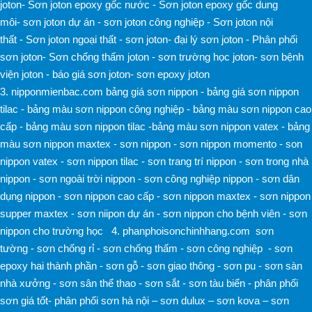
joton
-
Sơn joton epoxy gốc nước
-
Sơn joton epoxy gốc dung
môi
-
sơn joton dự án
-
sơn joton công nghiệp
-
Sơn joton nội
thất
-
Sơn joton ngoại thất
-
sơn joton
-
đại lý sơn joton
-
Phân phối
sơn joton
-
Sơn chống thấm joton
-
sơn trường học joton
-
sơn bệnh
viện joton
-
báo giá sơn joton
-
sơn epoxy joton
3.
nipponmienbac.com
bảng giá sơn nippon
-
bảng giá sơn nippon
tilac
-
bảng màu sơn nippon công nghiệp
-
bảng màu sơn nippon cao
cấp
-
bảng màu sơn nippon tilac
-
bảng màu sơn nippon vatex -
bảng
màu sơn nippon maxtex -
sơn nippon -
sơn nippon momento -
son
nippon vatex -
sơn nippon tilac -
sơn trang trí nippon -
sơn trong nhà
nippon -
sơn ngoài trời nippon -
sơn công nghiệp nippon -
sơn dân
dụng nippon -
sơn nippon cao cấp -
sơn nippon maxtex -
sơn nippon
supper maxtex -
sơn niipon dự án -
sơn nippon cho bệnh viên -
sơn
nippon cho trường học
4.
phanphoisonchinhhang.com
sơn
tường
-
sơn chống rỉ
-
sơn chống thấm
-
sơn công nghiệp
-
sơn
epoxy hai thành phần
-
sơn gỗ
-
sơn giao thông
-
sơn pu
-
sơn sàn
nhà xưởng
-
sơn sân thể thao
-
sơn sắt
-
sơn tàu biển
-
phân phối
sơn giá tốt
-
phân phối sơn hà nội
–
sơn dulux
–
sơn kova
–
sơn