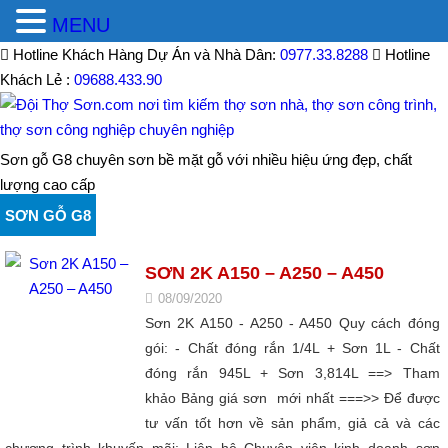
MENU
Hotline Khách Hàng Dự Án và Nhà Dân:
0977.33.8288
Hotline
Khách Lẻ :
09688.433.90
Sơn gỗ G8 chuyên sơn bề mặt gỗ với nhiều hiệu ứng đẹp, chất
lượng cao cấp
SƠN GỖ G8
SƠN 2K A150 – A250 – A450
08/09/2020
Sơn 2K A150 - A250 - A450 Quy cách đóng
gói: - Chất đóng rắn 1/4L + Sơn 1L - Chất
đóng rắn 945L + Sơn 3,814L ==> Tham
khảo Bảng giá sơn mới nhất ===>> Để được
tư vấn tốt hơn về sản phẩm, giả cả và các