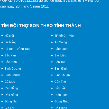
- GPKD số 0105321353 do Sở Kế hoạch và Đầu tư TP Hà Nội
cấp ngày 20 tháng 5 năm 2011
TÌM ĐỘI THỢ SƠN THEO TỈNH THÀNH
Hà Nội
TP Hồ Chí Minh
Đà Nẵng
An Giang
Bà Rịa – Vũng Tàu
Bắc Giang
Bắc Kạn
Bạc Liêu
Bắc Ninh
Bến Tre
Bình Dương
Bình Định
Bình Phước
Bình Thuận
Cà Mau
Cần Thơ
Cao Bằng
Đắk Lắk
Đắk Nông
Điện Biên
Đồng Nai
Đồng Tháp
Gia Lai
Hà Giang