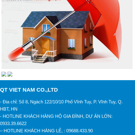
QT VIET NAM CO.,LTD
- Địa chỉ: Số 8, Ngách 122/10/10 Phố Vĩnh Tuy, P. Vĩnh Tuy, Q.
HBT, HN
- HOTLINE KHÁCH HÀNG HỘ GIA ĐÌNH, DỰ ÁN LỚN:
0933.39.6622
– HOTLINE KHÁCH HÀNG LẺ, : 09688.433.90